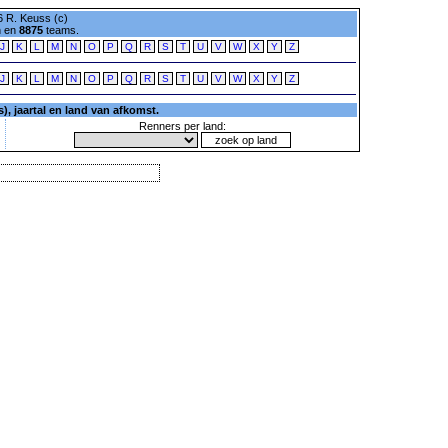
 R. Keuss (c)
n en
8875
teams.
J
K
L
M
N
O
P
Q
R
S
T
U
V
W
X
Y
Z
J
K
L
M
N
O
P
Q
R
S
T
U
V
W
X
Y
Z
, jaartal en land van afkomst.
Renners per land: