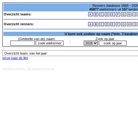
Renners database 1868 - 2026
45877
wielrenners uit
157
lande
Overzicht teams:
A
B
C
D
E
F
G
H
I
Overzicht renners:
A
B
C
D
E
F
G
H
I
U kunt ook zoeken op naam (*min. 3 karakters)
(Gedeelte van de) naam:
Zoek op jaar:
Overzicht team:
van het jaar
terug naar de lijst
Database techniek: Sini Internet Projecten