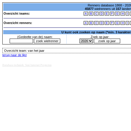
Renners database 1868 - 2026
45877
wielrenners uit
157
lande
Overzicht teams:
A
B
C
D
E
F
G
H
I
Overzicht renners:
A
B
C
D
E
F
G
H
I
U kunt ook zoeken op naam (*min. 3 karakters)
(Gedeelte van de) naam:
Zoek op jaar:
Overzicht team:
van het jaar
terug naar de lijst
Database techniek: Sini Internet Projecten