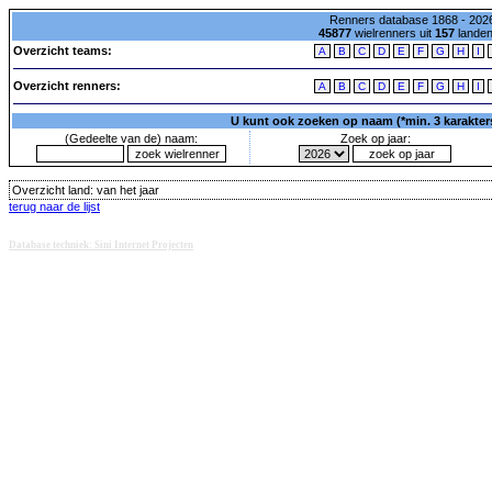
Renners database 1868 - 2026
45877
wielrenners uit
157
lande
Overzicht teams:
A
B
C
D
E
F
G
H
I
Overzicht renners:
A
B
C
D
E
F
G
H
I
U kunt ook zoeken op naam (*min. 3 karakters)
(Gedeelte van de) naam:
Zoek op jaar:
Overzicht land:
van het jaar
terug naar de lijst
Database techniek: Sini Internet Projecten