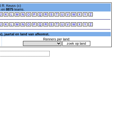
 R. Keuss (c)
n en
8875
teams.
J
K
L
M
N
O
P
Q
R
S
T
U
V
W
X
Y
Z
J
K
L
M
N
O
P
Q
R
S
T
U
V
W
X
Y
Z
, jaartal en land van afkomst.
Renners per land: