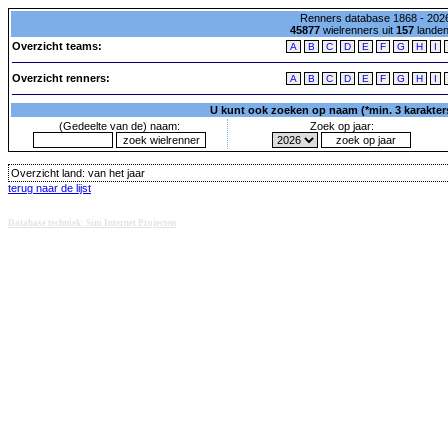
Renners database 1868 - 2026
45877
wielrenners uit
157
lande
Overzicht teams:
A
B
C
D
E
F
G
H
I
Overzicht renners:
A
B
C
D
E
F
G
H
I
U kunt ook zoeken op naam (*min. 3 karakters)
(Gedeelte van de) naam:
Zoek op jaar:
Overzicht land:
van het jaar
terug naar de lijst
Database techniek: Sini Internet Projecten