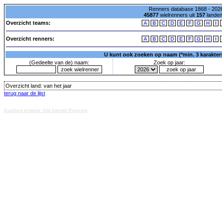
Renners database 1868 - 2026
45877
wielrenners uit
157
lande
Overzicht teams:
A
B
C
D
E
F
G
H
I
Overzicht renners:
A
B
C
D
E
F
G
H
I
U kunt ook zoeken op naam (*min. 3 karakters)
(Gedeelte van de) naam:
Zoek op jaar:
Overzicht land:
van het jaar
terug naar de lijst
Database techniek: Sini Internet Projecten