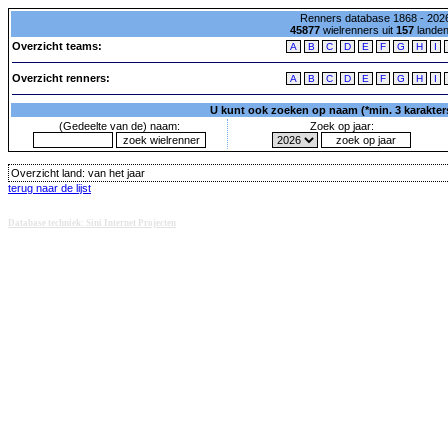
Renners database 1868 - 2026
45877
wielrenners uit
157
lande
Overzicht teams:
A
B
C
D
E
F
G
H
I
Overzicht renners:
A
B
C
D
E
F
G
H
I
U kunt ook zoeken op naam (*min. 3 karakters)
(Gedeelte van de) naam:
Zoek op jaar:
Overzicht land:
van het jaar
terug naar de lijst
Database techniek: Sini Internet Projecten