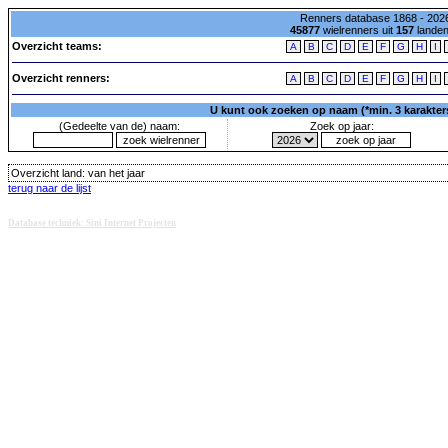
Renners database 1868 - 2026
45877
wielrenners uit
157
lande
Overzicht teams:
A
B
C
D
E
F
G
H
I
Overzicht renners:
A
B
C
D
E
F
G
H
I
U kunt ook zoeken op naam (*min. 3 karakters)
(Gedeelte van de) naam:
Zoek op jaar:
Overzicht land:
van het jaar
terug naar de lijst
Database techniek: Sini Internet Projecten