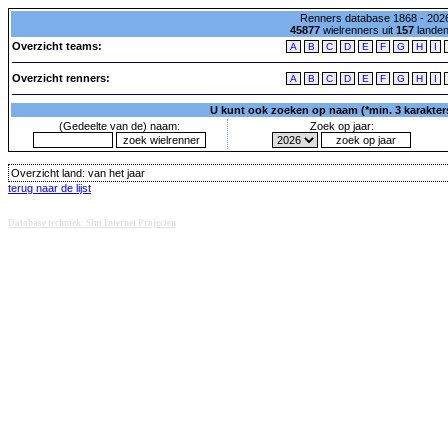
Renners database 1868 - 2026
45877
wielrenners uit
157
lande
Overzicht teams:
A
B
C
D
E
F
G
H
I
Overzicht renners:
A
B
C
D
E
F
G
H
I
U kunt ook zoeken op naam (*min. 3 karakters)
(Gedeelte van de) naam:
Zoek op jaar:
Overzicht land:
van het jaar
terug naar de lijst
Database techniek: Sini Internet Projecten