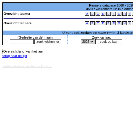
Renners database 1868 - 2026
45877
wielrenners uit
157
lande
Overzicht teams:
A
B
C
D
E
F
G
H
I
Overzicht renners:
A
B
C
D
E
F
G
H
I
U kunt ook zoeken op naam (*min. 3 karakters)
(Gedeelte van de) naam:
Zoek op jaar:
Overzicht land:
van het jaar
terug naar de lijst
Database techniek: Sini Internet Projecten