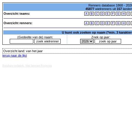
Renners database 1868 - 2026
45877
wielrenners uit
157
lande
Overzicht teams:
A
B
C
D
E
F
G
H
I
Overzicht renners:
A
B
C
D
E
F
G
H
I
U kunt ook zoeken op naam (*min. 3 karakters)
(Gedeelte van de) naam:
Zoek op jaar:
Overzicht land:
van het jaar
terug naar de lijst
Database techniek: Sini Internet Projecten