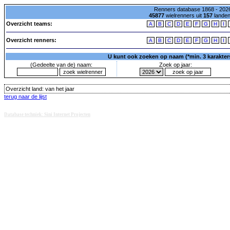
Renners database 1868 - 2026
45877
wielrenners uit
157
lande
Overzicht teams:
A
B
C
D
E
F
G
H
I
Overzicht renners:
A
B
C
D
E
F
G
H
I
U kunt ook zoeken op naam (*min. 3 karakters)
(Gedeelte van de) naam:
Zoek op jaar:
Overzicht land:
van het jaar
terug naar de lijst
Database techniek: Sini Internet Projecten