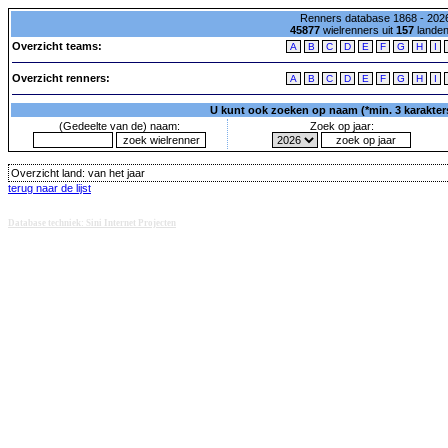
Renners database 1868 - 2026
45877
wielrenners uit
157
lande
Overzicht teams:
A
B
C
D
E
F
G
H
I
Overzicht renners:
A
B
C
D
E
F
G
H
I
U kunt ook zoeken op naam (*min. 3 karakters)
(Gedeelte van de) naam:
Zoek op jaar:
Overzicht land:
van het jaar
terug naar de lijst
Database techniek: Sini Internet Projecten