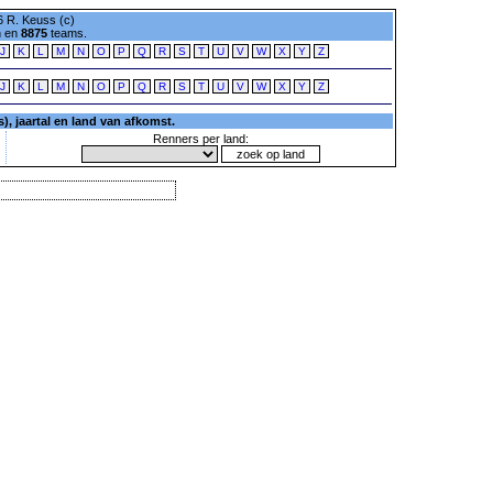
 R. Keuss (c)
n en
8875
teams.
J
K
L
M
N
O
P
Q
R
S
T
U
V
W
X
Y
Z
J
K
L
M
N
O
P
Q
R
S
T
U
V
W
X
Y
Z
, jaartal en land van afkomst.
Renners per land: