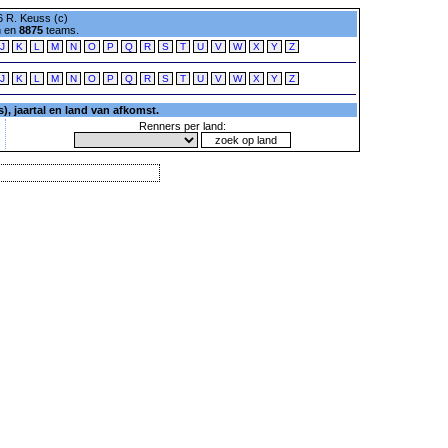
 R. Keuss (c)
n en
8875
teams.
J
K
L
M
N
O
P
Q
R
S
T
U
V
W
X
Y
Z
J
K
L
M
N
O
P
Q
R
S
T
U
V
W
X
Y
Z
, jaartal en land van afkomst.
Renners per land: