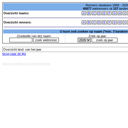
Renners database 1868 - 2026
45877
wielrenners uit
157
lande
Overzicht teams:
A
B
C
D
E
F
G
H
I
Overzicht renners:
A
B
C
D
E
F
G
H
I
U kunt ook zoeken op naam (*min. 3 karakters)
(Gedeelte van de) naam:
Zoek op jaar:
Overzicht land:
van het jaar
terug naar de lijst
Database techniek: Sini Internet Projecten