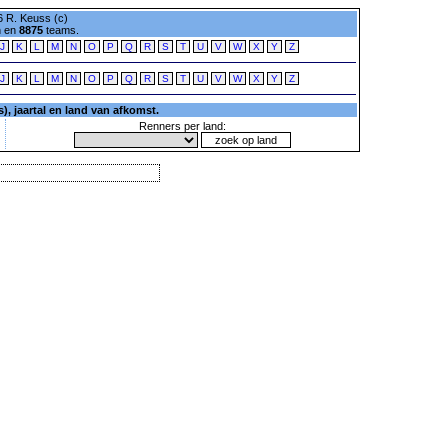
 R. Keuss (c)
n en
8875
teams.
J
K
L
M
N
O
P
Q
R
S
T
U
V
W
X
Y
Z
J
K
L
M
N
O
P
Q
R
S
T
U
V
W
X
Y
Z
, jaartal en land van afkomst.
Renners per land: