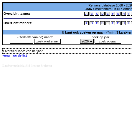
Renners database 1868 - 2026
45877
wielrenners uit
157
lande
Overzicht teams:
A
B
C
D
E
F
G
H
I
Overzicht renners:
A
B
C
D
E
F
G
H
I
U kunt ook zoeken op naam (*min. 3 karakters)
(Gedeelte van de) naam:
Zoek op jaar:
Overzicht land:
van het jaar
terug naar de lijst
Database techniek: Sini Internet Projecten