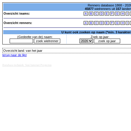
Renners database 1868 - 2026
45877
wielrenners uit
157
lande
Overzicht teams:
A
B
C
D
E
F
G
H
I
Overzicht renners:
A
B
C
D
E
F
G
H
I
U kunt ook zoeken op naam (*min. 3 karakters)
(Gedeelte van de) naam:
Zoek op jaar:
Overzicht land:
van het jaar
terug naar de lijst
Database techniek: Sini Internet Projecten