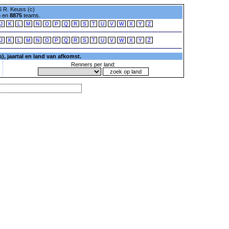
 R. Keuss (c)
n en
8875
teams.
J
K
L
M
N
O
P
Q
R
S
T
U
V
W
X
Y
Z
J
K
L
M
N
O
P
Q
R
S
T
U
V
W
X
Y
Z
, jaartal en land van afkomst.
Renners per land: