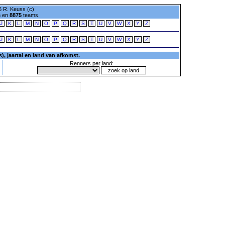
 R. Keuss (c)
n en
8875
teams.
J
K
L
M
N
O
P
Q
R
S
T
U
V
W
X
Y
Z
J
K
L
M
N
O
P
Q
R
S
T
U
V
W
X
Y
Z
, jaartal en land van afkomst.
Renners per land: