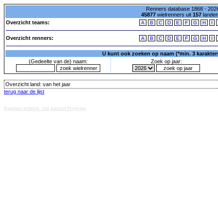
Renners database 1868 - 2026
45877
wielrenners uit
157
lande
Overzicht teams:
A
B
C
D
E
F
G
H
I
Overzicht renners:
A
B
C
D
E
F
G
H
I
U kunt ook zoeken op naam (*min. 3 karakters)
(Gedeelte van de) naam:
Zoek op jaar:
Overzicht land:
van het jaar
terug naar de lijst
Database techniek: Sini Internet Projecten