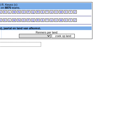
 R. Keuss (c)
n en
8875
teams.
J
K
L
M
N
O
P
Q
R
S
T
U
V
W
X
Y
Z
J
K
L
M
N
O
P
Q
R
S
T
U
V
W
X
Y
Z
, jaartal en land van afkomst.
Renners per land: