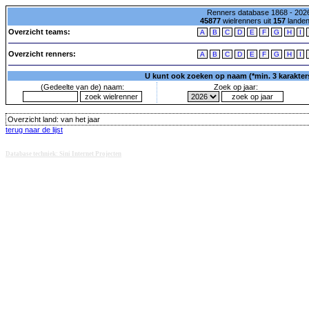
Renners database 1868 - 2026
45877
wielrenners uit
157
lande
Overzicht teams:
A
B
C
D
E
F
G
H
I
Overzicht renners:
A
B
C
D
E
F
G
H
I
U kunt ook zoeken op naam (*min. 3 karakters)
(Gedeelte van de) naam:
Zoek op jaar:
Overzicht land:
van het jaar
terug naar de lijst
Database techniek: Sini Internet Projecten