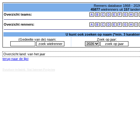
Renners database 1868 - 2026
45877
wielrenners uit
157
lande
Overzicht teams:
A
B
C
D
E
F
G
H
I
Overzicht renners:
A
B
C
D
E
F
G
H
I
U kunt ook zoeken op naam (*min. 3 karakters)
(Gedeelte van de) naam:
Zoek op jaar:
Overzicht land:
van het jaar
terug naar de lijst
Database techniek: Sini Internet Projecten