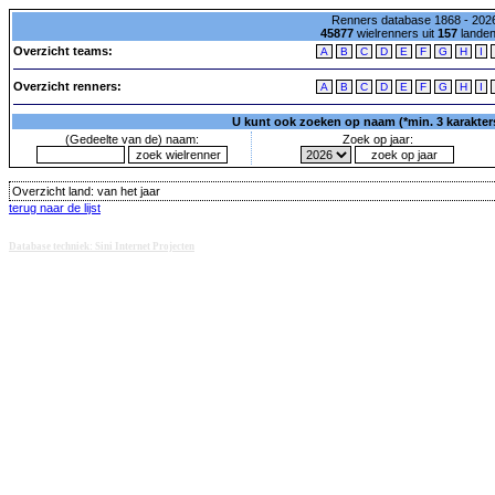
Renners database 1868 - 2026
45877
wielrenners uit
157
lande
Overzicht teams:
A
B
C
D
E
F
G
H
I
Overzicht renners:
A
B
C
D
E
F
G
H
I
U kunt ook zoeken op naam (*min. 3 karakters)
(Gedeelte van de) naam:
Zoek op jaar:
Overzicht land:
van het jaar
terug naar de lijst
Database techniek: Sini Internet Projecten