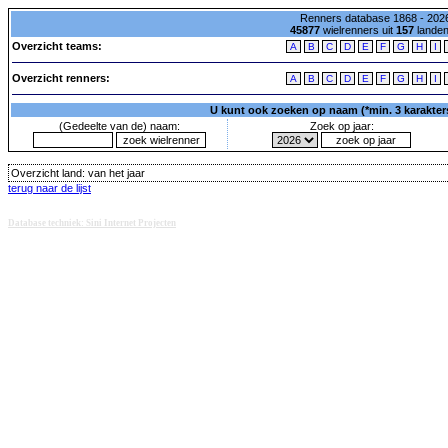
Renners database 1868 - 2026
45877
wielrenners uit
157
lande
Overzicht teams:
A
B
C
D
E
F
G
H
I
Overzicht renners:
A
B
C
D
E
F
G
H
I
U kunt ook zoeken op naam (*min. 3 karakters)
(Gedeelte van de) naam:
Zoek op jaar:
Overzicht land:
van het jaar
terug naar de lijst
Database techniek: Sini Internet Projecten