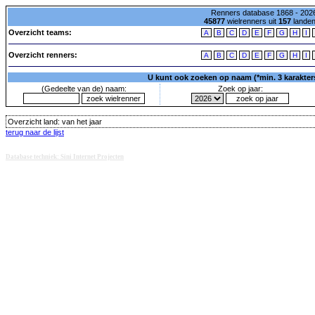
Renners database 1868 - 2026
45877
wielrenners uit
157
lande
Overzicht teams:
A
B
C
D
E
F
G
H
I
Overzicht renners:
A
B
C
D
E
F
G
H
I
U kunt ook zoeken op naam (*min. 3 karakters)
(Gedeelte van de) naam:
Zoek op jaar:
Overzicht land:
van het jaar
terug naar de lijst
Database techniek: Sini Internet Projecten