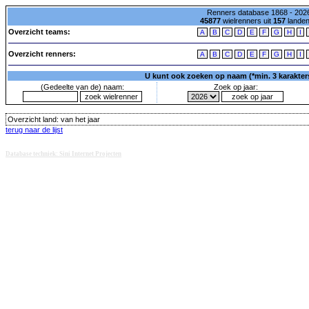
Renners database 1868 - 2026
45877
wielrenners uit
157
lande
Overzicht teams:
A
B
C
D
E
F
G
H
I
Overzicht renners:
A
B
C
D
E
F
G
H
I
U kunt ook zoeken op naam (*min. 3 karakters)
(Gedeelte van de) naam:
Zoek op jaar:
Overzicht land:
van het jaar
terug naar de lijst
Database techniek: Sini Internet Projecten