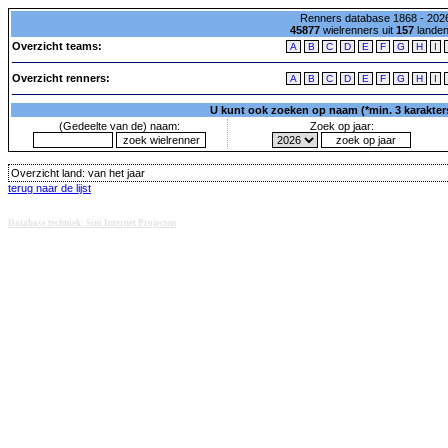
Renners database 1868 - 2026
45877
wielrenners uit
157
lande
Overzicht teams:
A
B
C
D
E
F
G
H
I
Overzicht renners:
A
B
C
D
E
F
G
H
I
U kunt ook zoeken op naam (*min. 3 karakters)
(Gedeelte van de) naam:
Zoek op jaar:
Overzicht land:
van het jaar
terug naar de lijst
Database techniek: Sini Internet Projecten