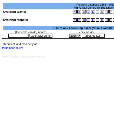
Renners database 1868 - 2026
45877
wielrenners uit
157
lande
Overzicht teams:
A
B
C
D
E
F
G
H
I
Overzicht renners:
A
B
C
D
E
F
G
H
I
U kunt ook zoeken op naam (*min. 3 karakters)
(Gedeelte van de) naam:
Zoek op jaar:
Overzicht land:
van het jaar
terug naar de lijst
Database techniek: Sini Internet Projecten