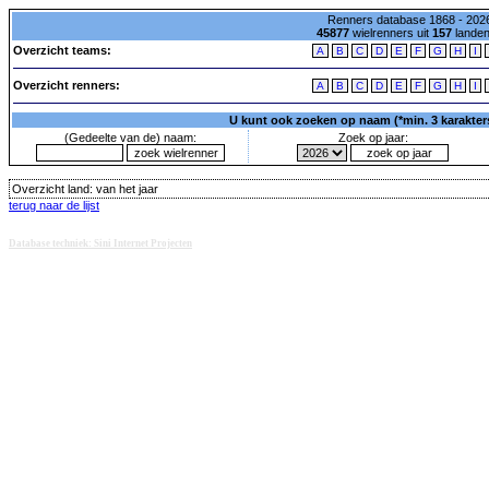
Renners database 1868 - 2026
45877
wielrenners uit
157
lande
Overzicht teams:
A
B
C
D
E
F
G
H
I
Overzicht renners:
A
B
C
D
E
F
G
H
I
U kunt ook zoeken op naam (*min. 3 karakters)
(Gedeelte van de) naam:
Zoek op jaar:
Overzicht land:
van het jaar
terug naar de lijst
Database techniek: Sini Internet Projecten