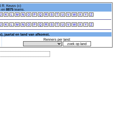
 R. Keuss (c)
n en
8875
teams.
J
K
L
M
N
O
P
Q
R
S
T
U
V
W
X
Y
Z
J
K
L
M
N
O
P
Q
R
S
T
U
V
W
X
Y
Z
, jaartal en land van afkomst.
Renners per land: