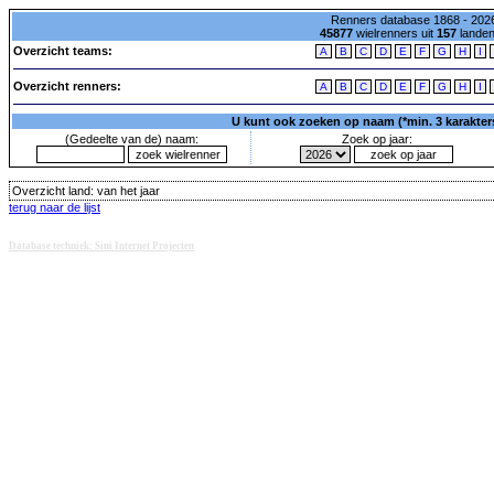
Renners database 1868 - 2026
45877
wielrenners uit
157
lande
Overzicht teams:
A
B
C
D
E
F
G
H
I
Overzicht renners:
A
B
C
D
E
F
G
H
I
U kunt ook zoeken op naam (*min. 3 karakters)
(Gedeelte van de) naam:
Zoek op jaar:
Overzicht land:
van het jaar
terug naar de lijst
Database techniek: Sini Internet Projecten