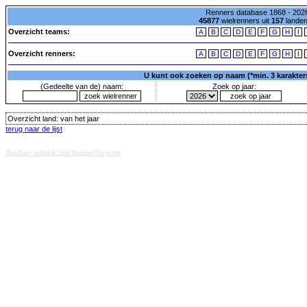
Renners database 1868 - 2026
45877
wielrenners uit
157
lande
Overzicht teams:
A
B
C
D
E
F
G
H
I
Overzicht renners:
A
B
C
D
E
F
G
H
I
U kunt ook zoeken op naam (*min. 3 karakters)
(Gedeelte van de) naam:
Zoek op jaar:
Overzicht land:
van het jaar
terug naar de lijst
Database techniek: Sini Internet Projecten