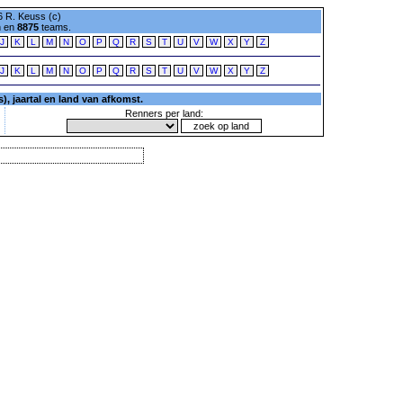
 R. Keuss (c)
n en
8875
teams.
J
K
L
M
N
O
P
Q
R
S
T
U
V
W
X
Y
Z
J
K
L
M
N
O
P
Q
R
S
T
U
V
W
X
Y
Z
, jaartal en land van afkomst.
Renners per land: