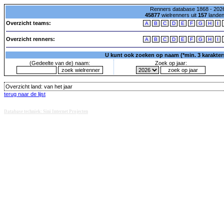
Renners database 1868 - 2026
45877
wielrenners uit
157
lande
Overzicht teams:
A
B
C
D
E
F
G
H
I
Overzicht renners:
A
B
C
D
E
F
G
H
I
U kunt ook zoeken op naam (*min. 3 karakters)
(Gedeelte van de) naam:
Zoek op jaar:
Overzicht land:
van het jaar
terug naar de lijst
Database techniek: Sini Internet Projecten