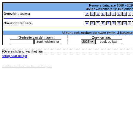
Renners database 1868 - 2026
45877
wielrenners uit
157
lande
Overzicht teams:
A
B
C
D
E
F
G
H
I
Overzicht renners:
A
B
C
D
E
F
G
H
I
U kunt ook zoeken op naam (*min. 3 karakters)
(Gedeelte van de) naam:
Zoek op jaar:
Overzicht land:
van het jaar
terug naar de lijst
Database techniek: Sini Internet Projecten