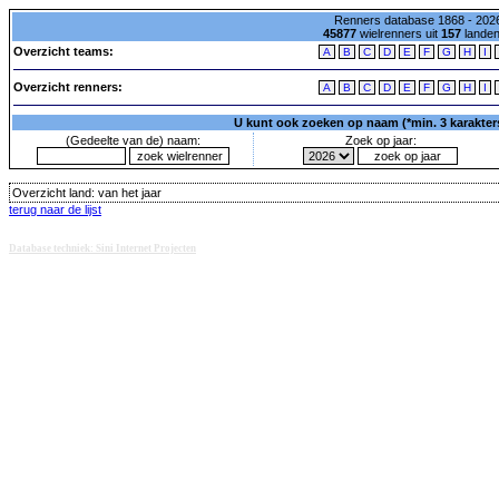
Renners database 1868 - 2026
45877
wielrenners uit
157
lande
Overzicht teams:
A
B
C
D
E
F
G
H
I
Overzicht renners:
A
B
C
D
E
F
G
H
I
U kunt ook zoeken op naam (*min. 3 karakters)
(Gedeelte van de) naam:
Zoek op jaar:
Overzicht land:
van het jaar
terug naar de lijst
Database techniek: Sini Internet Projecten