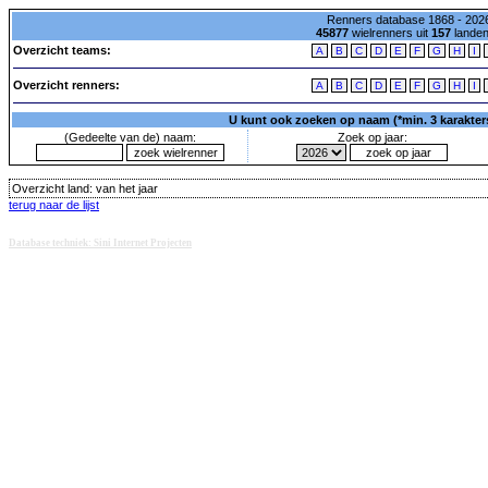
Renners database 1868 - 2026
45877
wielrenners uit
157
lande
Overzicht teams:
A
B
C
D
E
F
G
H
I
Overzicht renners:
A
B
C
D
E
F
G
H
I
U kunt ook zoeken op naam (*min. 3 karakters)
(Gedeelte van de) naam:
Zoek op jaar:
Overzicht land:
van het jaar
terug naar de lijst
Database techniek: Sini Internet Projecten