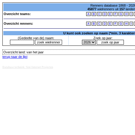
Renners database 1868 - 2026
45877
wielrenners uit
157
lande
Overzicht teams:
A
B
C
D
E
F
G
H
I
Overzicht renners:
A
B
C
D
E
F
G
H
I
U kunt ook zoeken op naam (*min. 3 karakters)
(Gedeelte van de) naam:
Zoek op jaar:
Overzicht land:
van het jaar
terug naar de lijst
Database techniek: Sini Internet Projecten