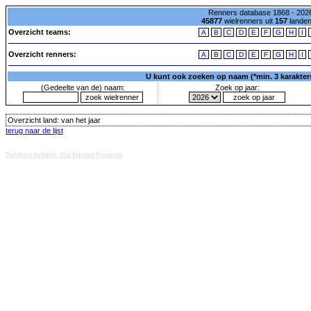
Renners database 1868 - 2026
45877
wielrenners uit
157
lande
Overzicht teams:
A
B
C
D
E
F
G
H
I
Overzicht renners:
A
B
C
D
E
F
G
H
I
U kunt ook zoeken op naam (*min. 3 karakters)
(Gedeelte van de) naam:
Zoek op jaar:
Overzicht land:
van het jaar
terug naar de lijst
Database techniek: Sini Internet Projecten