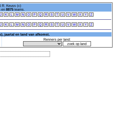
 R. Keuss (c)
n en
8875
teams.
J
K
L
M
N
O
P
Q
R
S
T
U
V
W
X
Y
Z
J
K
L
M
N
O
P
Q
R
S
T
U
V
W
X
Y
Z
, jaartal en land van afkomst.
Renners per land: