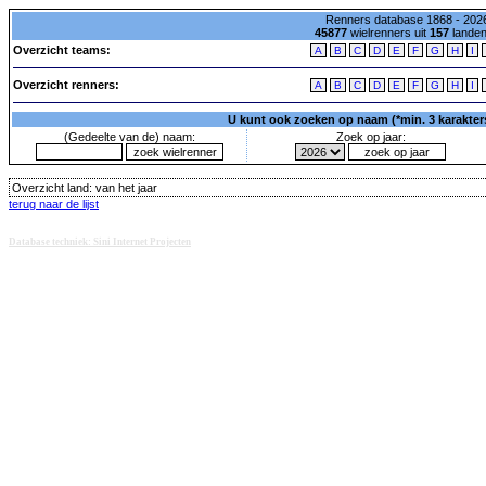
Renners database 1868 - 2026
45877
wielrenners uit
157
lande
Overzicht teams:
A
B
C
D
E
F
G
H
I
Overzicht renners:
A
B
C
D
E
F
G
H
I
U kunt ook zoeken op naam (*min. 3 karakters)
(Gedeelte van de) naam:
Zoek op jaar:
Overzicht land:
van het jaar
terug naar de lijst
Database techniek: Sini Internet Projecten