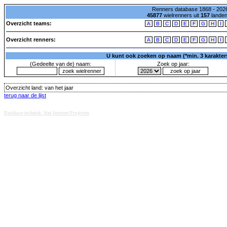
Renners database 1868 - 2026
45877
wielrenners uit
157
lande
Overzicht teams:
A
B
C
D
E
F
G
H
I
Overzicht renners:
A
B
C
D
E
F
G
H
I
U kunt ook zoeken op naam (*min. 3 karakters)
(Gedeelte van de) naam:
Zoek op jaar:
Overzicht land:
van het jaar
terug naar de lijst
Database techniek: Sini Internet Projecten