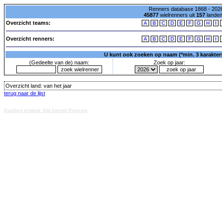
Renners database 1868 - 2026
45877
wielrenners uit
157
lande
Overzicht teams:
A
B
C
D
E
F
G
H
I
Overzicht renners:
A
B
C
D
E
F
G
H
I
U kunt ook zoeken op naam (*min. 3 karakters)
(Gedeelte van de) naam:
Zoek op jaar:
Overzicht land:
van het jaar
terug naar de lijst
Database techniek: Sini Internet Projecten