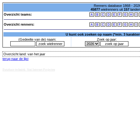
Renners database 1868 - 2026
45877
wielrenners uit
157
lande
Overzicht teams:
A
B
C
D
E
F
G
H
I
Overzicht renners:
A
B
C
D
E
F
G
H
I
U kunt ook zoeken op naam (*min. 3 karakters)
(Gedeelte van de) naam:
Zoek op jaar:
Overzicht land:
van het jaar
terug naar de lijst
Database techniek: Sini Internet Projecten