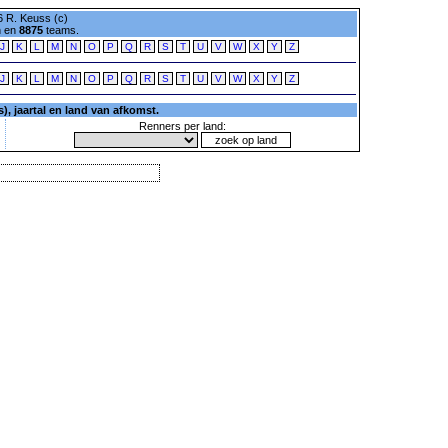
 R. Keuss (c)
n en
8875
teams.
J
K
L
M
N
O
P
Q
R
S
T
U
V
W
X
Y
Z
J
K
L
M
N
O
P
Q
R
S
T
U
V
W
X
Y
Z
, jaartal en land van afkomst.
Renners per land: