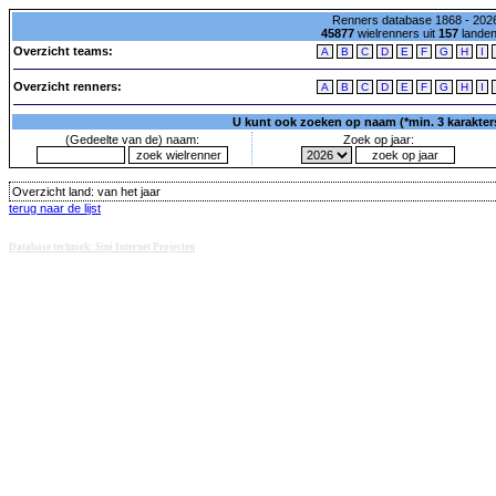
Renners database 1868 - 2026
45877
wielrenners uit
157
lande
Overzicht teams:
A
B
C
D
E
F
G
H
I
Overzicht renners:
A
B
C
D
E
F
G
H
I
U kunt ook zoeken op naam (*min. 3 karakters)
(Gedeelte van de) naam:
Zoek op jaar:
Overzicht land:
van het jaar
terug naar de lijst
Database techniek: Sini Internet Projecten