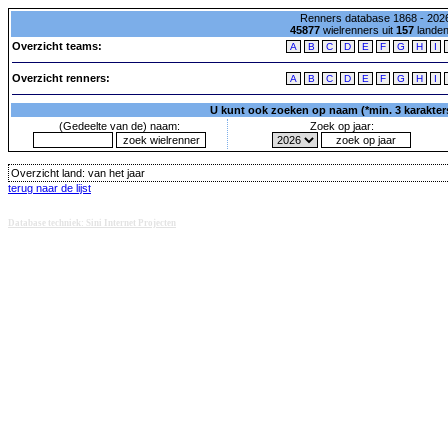
Renners database 1868 - 2026
45877
wielrenners uit
157
lande
Overzicht teams:
A
B
C
D
E
F
G
H
I
Overzicht renners:
A
B
C
D
E
F
G
H
I
U kunt ook zoeken op naam (*min. 3 karakters)
(Gedeelte van de) naam:
Zoek op jaar:
Overzicht land:
van het jaar
terug naar de lijst
Database techniek: Sini Internet Projecten