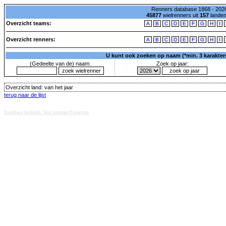
Renners database 1868 - 2026
45877
wielrenners uit
157
lande
Overzicht teams:
A
B
C
D
E
F
G
H
I
Overzicht renners:
A
B
C
D
E
F
G
H
I
U kunt ook zoeken op naam (*min. 3 karakters)
(Gedeelte van de) naam:
Zoek op jaar:
Overzicht land:
van het jaar
terug naar de lijst
Database techniek: Sini Internet Projecten