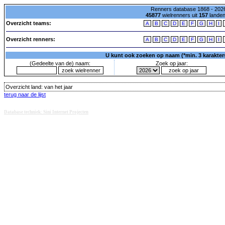
Renners database 1868 - 2026
45877
wielrenners uit
157
lande
Overzicht teams:
A
B
C
D
E
F
G
H
I
Overzicht renners:
A
B
C
D
E
F
G
H
I
U kunt ook zoeken op naam (*min. 3 karakters)
(Gedeelte van de) naam:
Zoek op jaar:
Overzicht land:
van het jaar
terug naar de lijst
Database techniek: Sini Internet Projecten