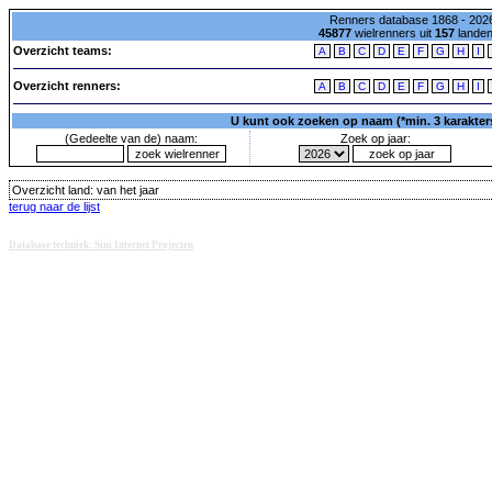
Renners database 1868 - 2026
45877
wielrenners uit
157
lande
Overzicht teams:
A
B
C
D
E
F
G
H
I
Overzicht renners:
A
B
C
D
E
F
G
H
I
U kunt ook zoeken op naam (*min. 3 karakters)
(Gedeelte van de) naam:
Zoek op jaar:
Overzicht land:
van het jaar
terug naar de lijst
Database techniek: Sini Internet Projecten