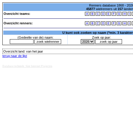
Renners database 1868 - 2026
45877
wielrenners uit
157
lande
Overzicht teams:
A
B
C
D
E
F
G
H
I
Overzicht renners:
A
B
C
D
E
F
G
H
I
U kunt ook zoeken op naam (*min. 3 karakters)
(Gedeelte van de) naam:
Zoek op jaar:
Overzicht land:
van het jaar
terug naar de lijst
Database techniek: Sini Internet Projecten