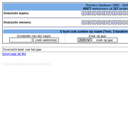
Renners database 1868 - 2026
45877
wielrenners uit
157
lande
Overzicht teams:
A
B
C
D
E
F
G
H
I
Overzicht renners:
A
B
C
D
E
F
G
H
I
U kunt ook zoeken op naam (*min. 3 karakters)
(Gedeelte van de) naam:
Zoek op jaar:
Overzicht land:
van het jaar
terug naar de lijst
Database techniek: Sini Internet Projecten