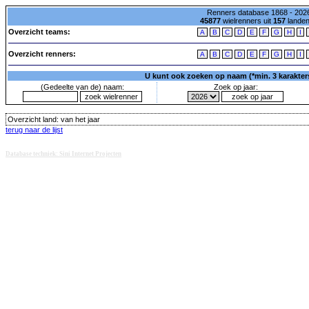
Renners database 1868 - 2026
45877
wielrenners uit
157
lande
Overzicht teams:
A
B
C
D
E
F
G
H
I
Overzicht renners:
A
B
C
D
E
F
G
H
I
U kunt ook zoeken op naam (*min. 3 karakters)
(Gedeelte van de) naam:
Zoek op jaar:
Overzicht land:
van het jaar
terug naar de lijst
Database techniek: Sini Internet Projecten