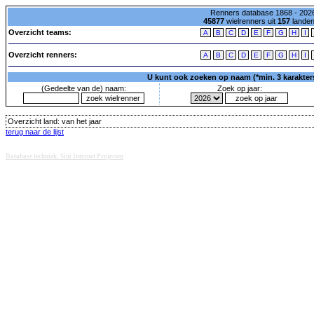
Renners database 1868 - 2026
45877
wielrenners uit
157
lande
Overzicht teams:
A
B
C
D
E
F
G
H
I
Overzicht renners:
A
B
C
D
E
F
G
H
I
U kunt ook zoeken op naam (*min. 3 karakters)
(Gedeelte van de) naam:
Zoek op jaar:
Overzicht land:
van het jaar
terug naar de lijst
Database techniek: Sini Internet Projecten