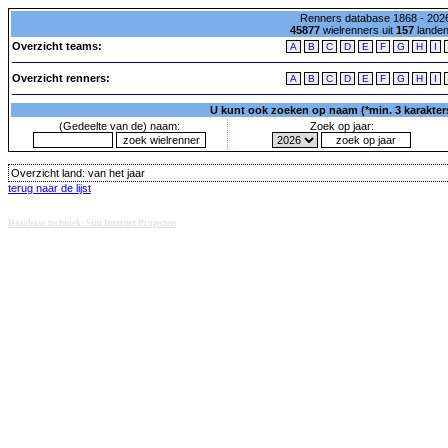
Renners database 1868 - 2026
45877
wielrenners uit
157
lande
Overzicht teams:
A
B
C
D
E
F
G
H
I
Overzicht renners:
A
B
C
D
E
F
G
H
I
U kunt ook zoeken op naam (*min. 3 karakters)
(Gedeelte van de) naam:
Zoek op jaar:
Overzicht land:
van het jaar
terug naar de lijst
Database techniek: Sini Internet Projecten