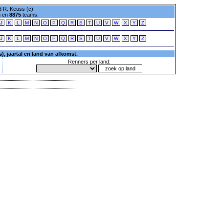
 R. Keuss (c)
n en
8875
teams.
J
K
L
M
N
O
P
Q
R
S
T
U
V
W
X
Y
Z
J
K
L
M
N
O
P
Q
R
S
T
U
V
W
X
Y
Z
, jaartal en land van afkomst.
Renners per land: