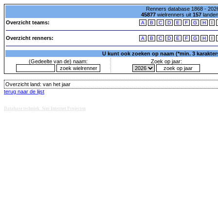
Renners database 1868 - 2026
45877
wielrenners uit
157
lande
Overzicht teams:
A
B
C
D
E
F
G
H
I
Overzicht renners:
A
B
C
D
E
F
G
H
I
U kunt ook zoeken op naam (*min. 3 karakters)
(Gedeelte van de) naam:
Zoek op jaar:
Overzicht land:
van het jaar
terug naar de lijst
Database techniek: Sini Internet Projecten