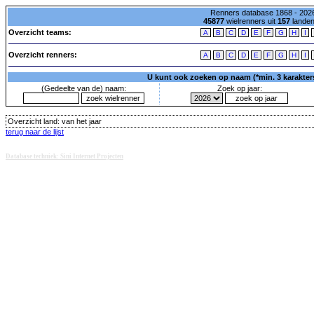
Renners database 1868 - 2026
45877
wielrenners uit
157
lande
Overzicht teams:
A
B
C
D
E
F
G
H
I
Overzicht renners:
A
B
C
D
E
F
G
H
I
U kunt ook zoeken op naam (*min. 3 karakters)
(Gedeelte van de) naam:
Zoek op jaar:
Overzicht land:
van het jaar
terug naar de lijst
Database techniek: Sini Internet Projecten