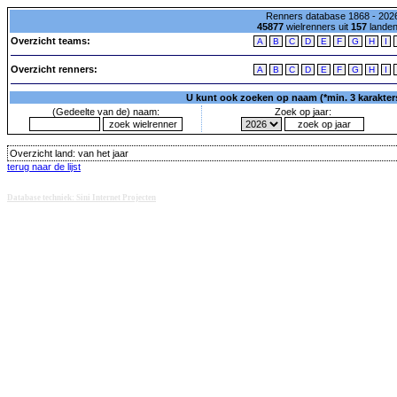
Renners database 1868 - 2026
45877
wielrenners uit
157
lande
Overzicht teams:
A
B
C
D
E
F
G
H
I
Overzicht renners:
A
B
C
D
E
F
G
H
I
U kunt ook zoeken op naam (*min. 3 karakters)
(Gedeelte van de) naam:
Zoek op jaar:
Overzicht land:
van het jaar
terug naar de lijst
Database techniek: Sini Internet Projecten